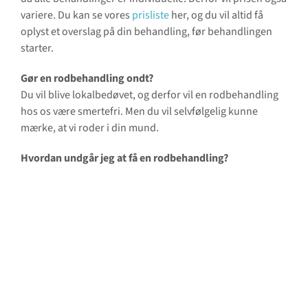
variere. Du kan se vores
prisliste
her, og du vil altid få
oplyst et overslag på din behandling, før behandlingen
starter.
Gør en rodbehandling ondt?
Du vil blive lokalbedøvet, og derfor vil en rodbehandling
hos os være smertefri. Men du vil selvfølgelig kunne
mærke, at vi roder i din mund.
Hvordan undgår jeg at få en rodbehandling?
Hvis du opretholder en god mundhygiejne med grundig
tandbørstning, brug af tandtråd og kombinerer det med
regelmæssige tandeftersyn, vil vi kunne opdage et
eventuelt hul og behandle det, før en rodbehandling er
nødvendig.