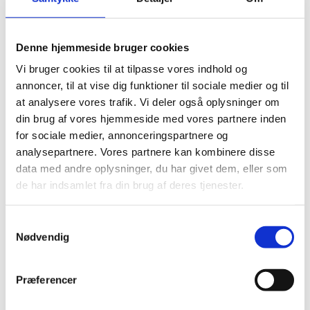
tandlæge, er det vigtigt, at du tager fat i os.
Vi snakker gerne med dig om din frygt og lytter til, hvad
Denne hjemmeside bruger cookies
der gør dig nervøs. For det er vigtigt at gå til tandlægen, så
Vi bruger cookies til at tilpasse vores indhold og
du kan holde dine tænder sunde og raske.
annoncer, til at vise dig funktioner til sociale medier og til
at analysere vores trafik. Vi deler også oplysninger om
Kontakt os
din brug af vores hjemmeside med vores partnere inden
for sociale medier, annonceringspartnere og
analysepartnere. Vores partnere kan kombinere disse
data med andre oplysninger, du har givet dem, eller som
de har indsamlet fra din brug af deres tjenester.
Samtykkevalg
Nødvendig
Præferencer